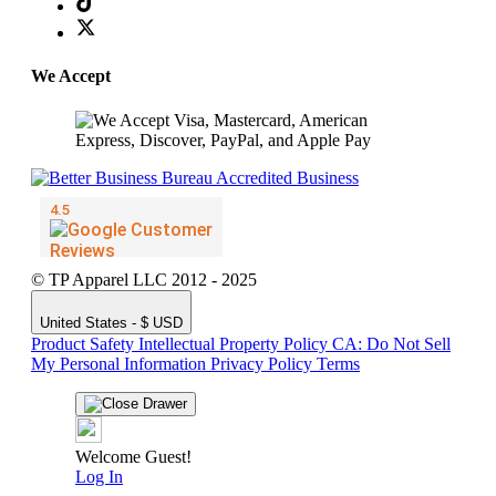
We Accept
© TP Apparel LLC 2012 - 2025
United States - $ USD
Product Safety
Intellectual Property Policy
CA: Do Not Sell
My Personal Information
Privacy Policy
Terms
Welcome Guest!
Log In