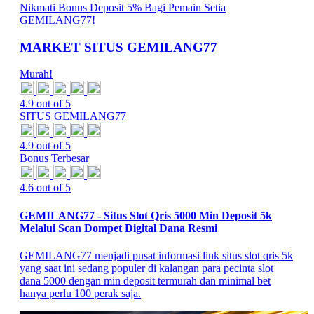
Nikmati
Bonus Deposit 5%
Bagi Pemain Setia
GEMILANG77!
MARKET SITUS GEMILANG77
Murah!
4.9 out of 5
SITUS GEMILANG77
4.9 out of 5
Bonus Terbesar
4.6 out of 5
GEMILANG77 - Situs Slot Qris 5000 Min Deposit 5k
Melalui Scan Dompet Digital Dana Resmi
GEMILANG77 menjadi pusat informasi link situs slot qris 5k
yang saat ini sedang populer di kalangan para pecinta slot
dana 5000 dengan min deposit termurah dan minimal bet
hanya perlu 100 perak saja.