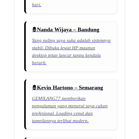
hari.
Nanda Wijaya – Bandung
Yang paling saya suka adalah sistemnya
stabil. Dibuka lewat HP maupun
desktop tetap lancar tanpa kendala
berarti.
Kevin Hartono – Semarang
GEMILANG77 memberikan
pengalaman yang menurut saya cukup
profesional. Loading cepat dan
tampilannya terlihat modern.