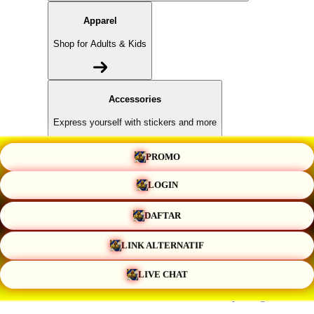
Apparel
Shop for Adults & Kids
Accessories
Express yourself with stickers and more
PROMO
Home Goods
LOGIN
Decorate with pillows, tapestries, and more
DAFTAR
LINK ALTERNATIF
Popular Products
LIVE CHAT
SITUS GEMILANG77
Shorts
Hoodies
Hats
Kids
SITUS GEMILANG77
Stickers
Tank Tops
Mugs