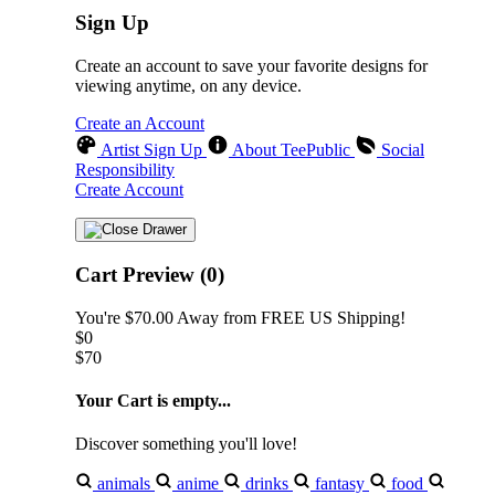
Sign Up
Create an account to save your favorite designs for
viewing anytime, on any device.
Create an Account
Artist Sign Up
About TeePublic
Social
Responsibility
Create Account
Cart Preview (0)
You're
$70.00
Away from
FREE US Shipping!
$0
$70
Your Cart is empty...
Discover something you'll love!
animals
anime
drinks
fantasy
food