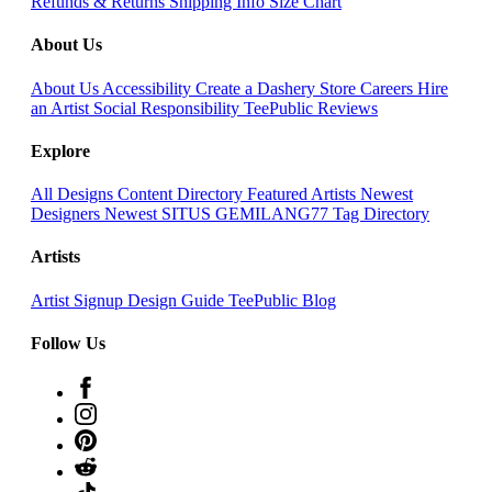
Refunds & Returns
Shipping Info
Size Chart
About Us
About Us
Accessibility
Create a Dashery Store
Careers
Hire
an Artist
Social Responsibility
TeePublic Reviews
Explore
All Designs
Content Directory
Featured Artists
Newest
Designers
Newest SITUS GEMILANG77
Tag Directory
Artists
Artist Signup
Design Guide
TeePublic Blog
Follow Us