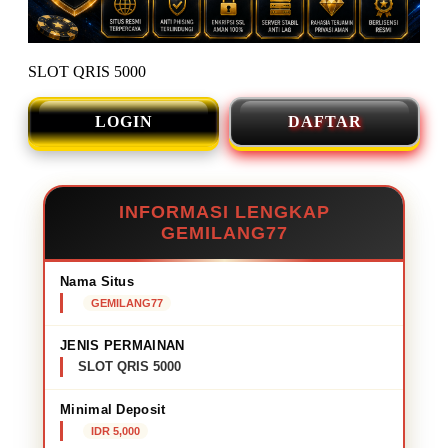
SLOT QRIS 5000
LOGIN
DAFTAR
INFORMASI LENGKAP
GEMILANG77
Nama Situs
GEMILANG77
JENIS PERMAINAN
SLOT QRIS 5000
Minimal Deposit
IDR 5,000